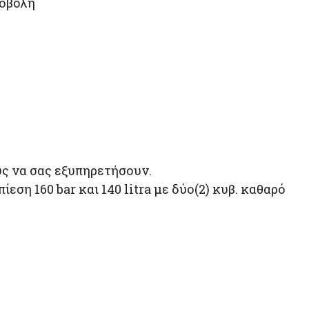
ροβολή
υς να σας εξυπηρετήσουν.
ση 160 bar και 140 litra με δύο(2) κυβ. καθαρό