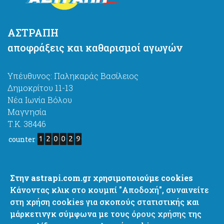
ΑΣΤΡΑΠΗ
αποφράξεις και καθαρισμοί αγωγών
Υπέυθυνος: Παληκαράς Βασίλειος
Δημοκρίτου 11-13
Νέα Ιωνία Βόλου
Μαγνησία
Τ.Κ. 38446
counter
astrapi4@gmail.com
Στην astrapi.com.gr χρησιμοποιούμε cookies
http://www.astrapi.com.gr
Κάνοντας κλικ στο κουμπί "Αποδοχή", συναινείτε
+ 30 6977637444
στη χρήση cookies για σκοπούς στατιστικής και
+ 30 2421067444
μάρκετινγκ σύμφωνα με τους
όρους χρήσης
της
+ 30 2421082751