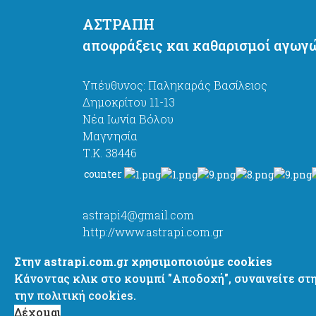
ΑΣΤΡΑΠΗ
αποφράξεις και καθαρισμοί αγωγ
Υπέυθυνος: Παληκαράς Βασίλειος
Δημοκρίτου 11-13
Νέα Ιωνία Βόλου
Μαγνησία
Τ.Κ. 38446
counter
astrapi4@gmail.com
http://www.astrapi.com.gr
+ 30 6977637444
Στην astrapi.com.gr χρησιμοποιούμε cookies
+ 30 2421067444
Κάνοντας κλικ στο κουμπί "Αποδοχή", συναινείτε στ
+ 30 2421082751
την
πολιτική cookies.
Δέχομαι